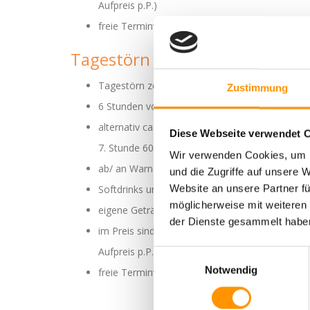
Aufpreis p.P.)
freie Terminwahl innerhalb der frei angezeigte
Tagestörn
Tagestörn zeitlich variabel
Zustimmung
6 Stunden vor der Küste
alternativ ca. 8 Stunden bis Kühlungsborn mit M
Diese Webseite verwendet 
7. Stunde 60 €/ Std.)
Wir verwenden Cookies, um I
ab/ an Warnemünde Yachthafen
und die Zugriffe auf unsere 
Website an unsere Partner fü
Softdrinks und Wasser können an Bord für 3€ 
möglicherweise mit weiteren
eigene Getränke können mitgebracht und an B
der Dienste gesammelt habe
im Preis sind 4 Personen ihrer Wahl inklusive (
Aufpreis p.P.)
Einwilligungsauswahl
Notwendig
freie Terminwahl innerhalb der frei angezeigte