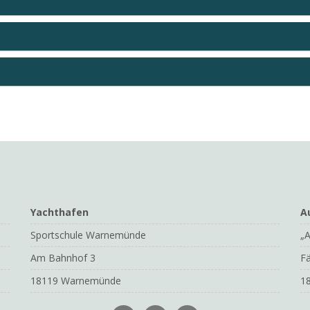
Yachthafen
A
Sportschule Warnemünde
„A
Am Bahnhof 3
Fä
18119 Warnemünde
1