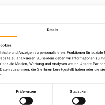
n Termine
Details
ittag / Imbiss im Hafen und Retour (Aufpreis ab
Cookies
nhalte und Anzeigen zu personalisieren, Funktionen für soziale
Website zu analysieren. Außerdem geben wir Informationen zu I
r soziale Medien, Werbung und Analysen weiter. Unsere Partner
/ Getränk erworben werden
 Daten zusammen, die Sie ihnen bereitgestellt haben oder die s
ord gekühlt werden
n.
weitere Personen - bis 8 Personen - mit 50 €
Präferenzen
Statistiken
n Termine